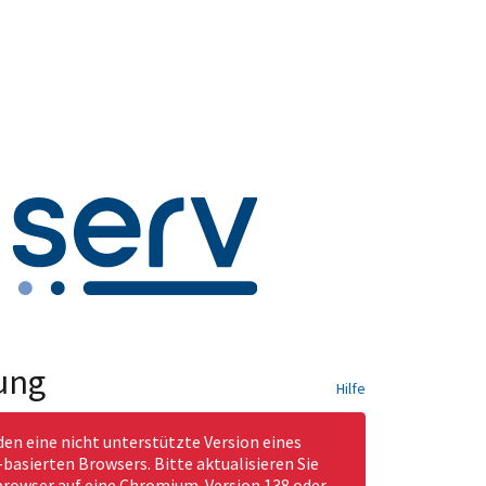
ung
Hilfe
den eine nicht unterstützte Version eines
asierten Browsers. Bitte aktualisieren Sie
rowser auf eine Chromium-Version 138 oder